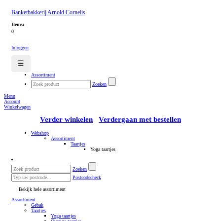
Banketbakkerij Arnold Cornelis
Items:
0
Inloggen
☰
Assortiment
Zoeken
Menu
Account
Winkelwagen
Verder winkelen
Verdergaan met bestellen
Webshop
Assortiment
Taartjes
Yoga taartjes
Zoeken
Postcodecheck
Bekijk hele assortiment
Assortiment
Gebak
Taartjes
Yoga taartjes