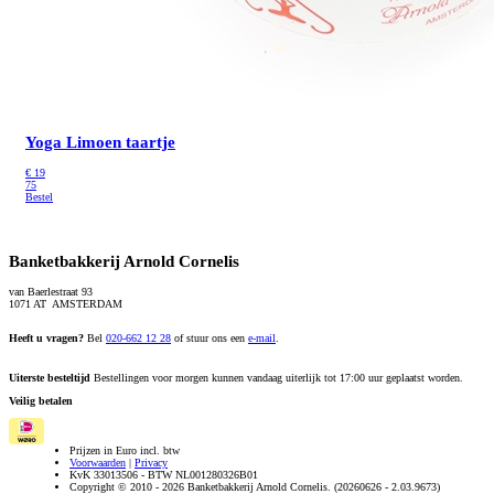
Yoga Limoen taartje
€
19
75
Bestel
Banketbakkerij Arnold Cornelis
van Baerlestraat 93
1071 AT AMSTERDAM
Heeft u vragen?
Bel
020-662 12 28
of stuur ons een
e-mail
.
Uiterste besteltijd
Bestellingen voor morgen kunnen vandaag uiterlijk tot 17:00 uur geplaatst worden.
Veilig betalen
Prijzen in Euro incl. btw
Voorwaarden
|
Privacy
KvK 33013506 - BTW NL001280326B01
Copyright © 2010 - 2026 Banketbakkerij Arnold Cornelis. (20260626 - 2.03.9673)