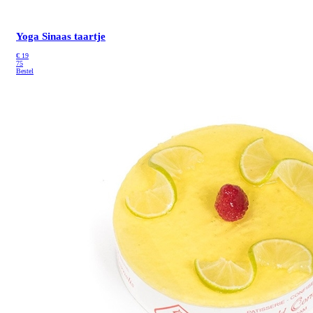
Yoga Sinaas taartje
€
19
75
Bestel