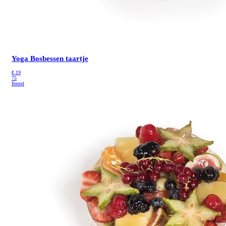
Yoga Bosbessen taartje
€
19
75
Bestel