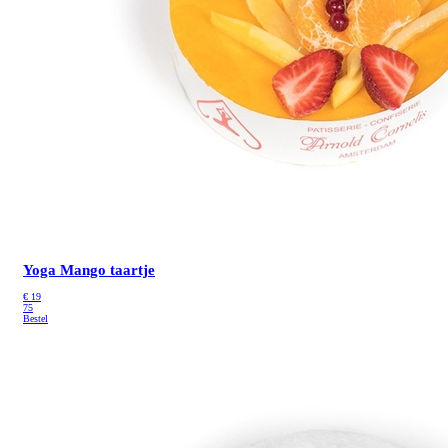
Yoga Mango taartje
€
19
75
Bestel