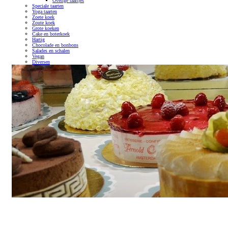
Overige taartjes
Speciale taarten
Yoga taarten
Zoete koek
Zoute koek
Grote koeken
Cake en boterkoek
Hartig
Chocolade en bonbons
Salades en schalen
Vegan
Diversen