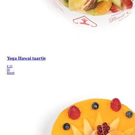
Yoga Hawai taartje
€
23
95
Bestel