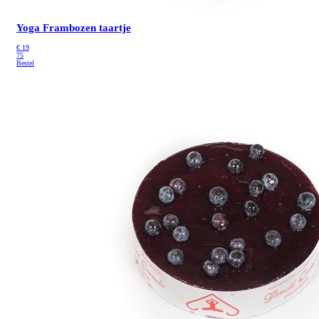
Yoga Frambozen taartje
€
19
75
Bestel