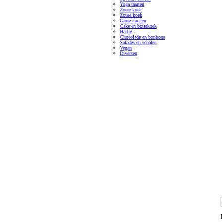
Yoga taarten
Zoete koek
Zoute koek
Grote koeken
Cake en boterkoek
Hartig
Chocolade en bonbons
Salades en schalen
Vegan
Diversen