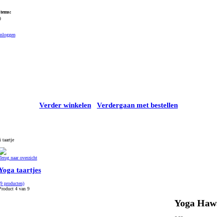
Items:
0
Inloggen
Verder winkelen
Verdergaan met bestellen
taartje
Terug naar overzicht
Yoga taartjes
(9 producten)
Product 4 van 9
Yoga Hawa