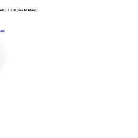
art: + € 3.50 (max 60 tekens)
mand