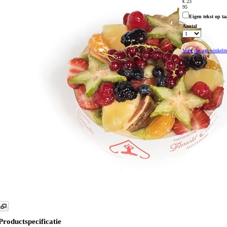
€ 23
95
Eigen tekst op ta
Aantal
Voeg toe aan winkel
Productspecificatie