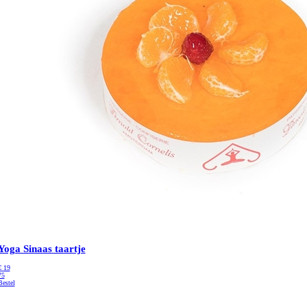
Yoga Sinaas taartje
€
19
75
Bestel