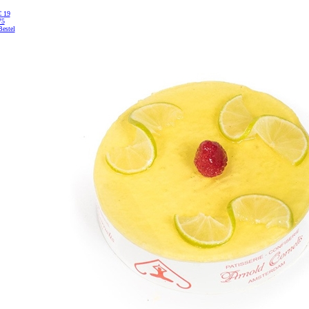
€
19
75
Bestel