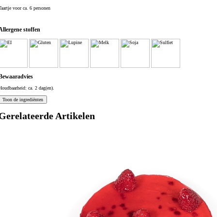
Taartje voor ca. 6 personen
Allergene stoffen
Bewaaradvies
Houdbaarheid: ca. 2 dag(en).
Gerelateerde Artikelen