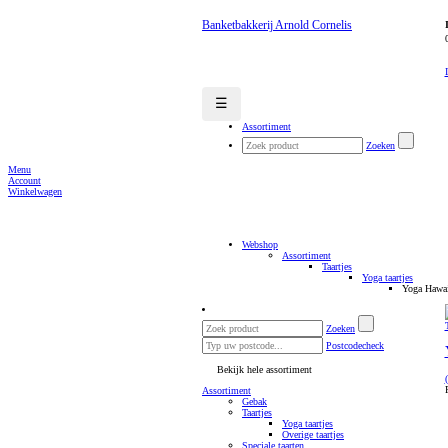
Banketbakkerij Arnold Cornelis
☰
Assortiment
Zoeken
Menu
Account
Winkelwagen
Webshop
Assortiment
Taartjes
Yoga taartjes
Yoga Hawai 
Zoeken
Postcodecheck
Bekijk hele assortiment
Assortiment
Gebak
Taartjes
Yoga taartjes
Overige taartjes
Speciale taarten