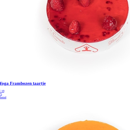
Yoga Frambozen taartje
€
19
75
Bestel