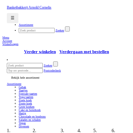
Banketbakkerij Arnold Cornelis
☰
Assortiment
Zoeken
Menu
Account
Winkelwagen
Verder winkelen
Verdergaan met bestellen
Zoeken
Postcodecheck
Bekijk hele assortiment
Assortiment
Gebak
Taartjes
Speciale taarten
Yoga taarten
Zoete koek
Zoute koek
Grote koeken
Cake en boterkoek
Hartig
Chocolade en bonbons
Salades en schalen
Vegan
Diversen
1.
2.
3.
4.
5.
6.