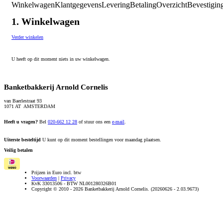
Winkelwagen
Klantgegevens
Levering
Betaling
Overzicht
Bevestigin
1. Winkelwagen
Verder winkelen
U heeft op dit moment niets in uw winkelwagen.
Banketbakkerij Arnold Cornelis
van Baerlestraat 93
1071 AT AMSTERDAM
Heeft u vragen?
Bel
020-662 12 28
of stuur ons een
e-mail
.
Uiterste besteltijd
U kunt op dit moment bestellingen voor maandag plaatsen.
Veilig betalen
Prijzen in Euro incl. btw
Voorwaarden
|
Privacy
KvK 33013506 - BTW NL001280326B01
Copyright © 2010 - 2026 Banketbakkerij Arnold Cornelis. (20260626 - 2.03.9673)