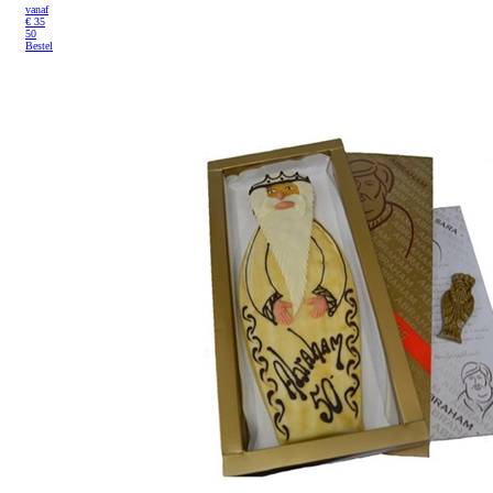
vanaf
€
35
50
Bestel