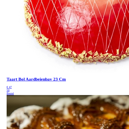
Taart Bol Aardbeienbav 23 Cm
€
47
50
Bestel