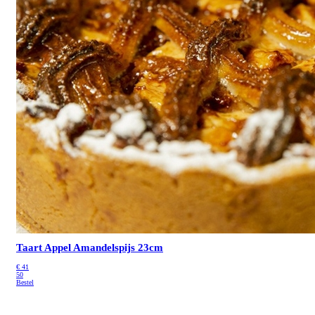
Taart Appel Amandelspijs 23cm
€
41
50
Bestel