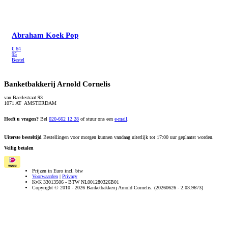
Abraham Koek Pop
€
64
95
Bestel
Banketbakkerij Arnold Cornelis
van Baerlestraat 93
1071 AT AMSTERDAM
Heeft u vragen?
Bel
020-662 12 28
of stuur ons een
e-mail
.
Uiterste besteltijd
Bestellingen voor morgen kunnen vandaag uiterlijk tot 17:00 uur geplaatst worden.
Veilig betalen
Prijzen in Euro incl. btw
Voorwaarden
|
Privacy
KvK 33013506 - BTW NL001280326B01
Copyright © 2010 - 2026 Banketbakkerij Arnold Cornelis. (20260626 - 2.03.9673)