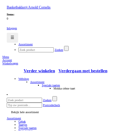
Banketbakkerij Arnold Cornelis
Items:
0
Inloggen
☰
Assortiment
Zoeken
Menu
Account
Winkelwagen
Verder winkelen
Verdergaan met bestellen
Webshop
Assortiment
Speciale taarten
Mokka crème taart
Zoeken
Postcodecheck
Bekijk hele assortiment
Assortiment
Gebak
Taartjes
Speciale taarten