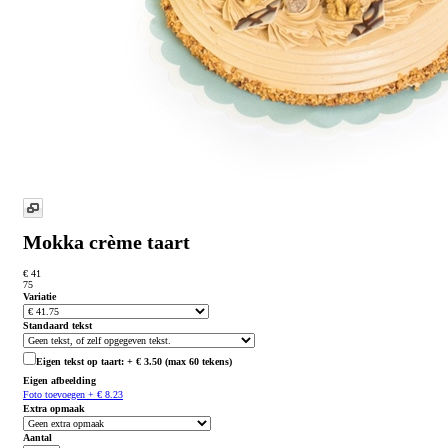
Mokka crème taart
€ 41
75
Variatie
Standaard tekst
Eigen tekst op taart: + € 3.50 (max 60 tekens)
Eigen afbeelding
Foto toevoegen + € 8.23
Extra opmaak
Aantal