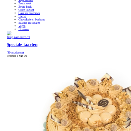
Yoga taarten
Zoete koek
Zoute koek
Grote koeken
Cake en boterkoek
Hartig
Chocolade en bonbons
Salades en schalen
Vegan
Diversen
Terug naar overzicht
Speciale taarten
(30 producten)
Product 8 van 30